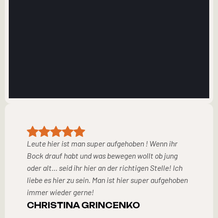
Schule. Mir gefällt es gut, dass die Kinder im
Training individuell von dem Meister beobachtet
werden. Außerdem herrscht eine familiäre
Atmosphäre in dieser Schule und man kann sehr
gut mit dem Team reden. Vielen Dank für die
FUNCTIONAL
Unterstützung unserer Kinder!
TRAINING
VOAHARY OVERKOTT
Leute hier ist man super aufgehoben ! Wenn ihr
Bock drauf habt und was bewegen wollt ob jung
oder alt… seid ihr hier an der richtigen Stelle! Ich
liebe es hier zu sein. Man ist hier super aufgehoben
immer wieder gerne!
CHRISTINA GRINCENKO