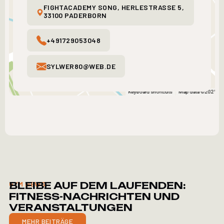
FIGHTACADEMY SONG, HERLESTRASSE 5, 3
3100 PADERBORN
+491729053048
SYLWER80@WEB.DE
BLEIBE AUF DEM LAUFENDEN:
GYM NEWS
FITNESS-NACHRICHTEN UND
VERANSTALTUNGEN
MEHR BEITRÄGE