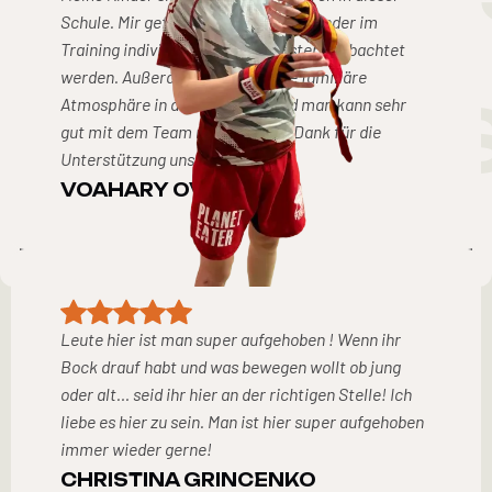
Schule. Mir gefällt es gut, dass die Kinder im
CARDIO
Training individuell von dem Meister beobachtet
werden. Außerdem herrscht eine familiäre
SPORT
Atmosphäre in dieser Schule und man kann sehr
gut mit dem Team reden. Vielen Dank für die
Unterstützung unserer Kinder!
VOAHARY OVERKOTT
Leute hier ist man super aufgehoben ! Wenn ihr
Bock drauf habt und was bewegen wollt ob jung
SPORTARTEN
KURSE
oder alt… seid ihr hier an der richtigen Stelle! Ich
Erat dolor in eu diam fermentum maecenas nunc feugiat
liebe es hier zu sein. Man ist hier super aufgehoben
imperdiet. Integer egestas ultrices diam venenatis viverra.
immer wieder gerne!
Condimentum dui tellus libero.
CHRISTINA GRINCENKO