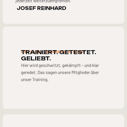
jederzeit weiterzuempfehlen.
JOSEF REINHARD
TRAINIERT. GETESTET.
DAS SAGEN UNSERE MITGLIEDER
GELIEBT.
Hier wird geschwitzt, gekämpft – und klar
geredet. Das sagen unsere Mitglieder über
unser Training.