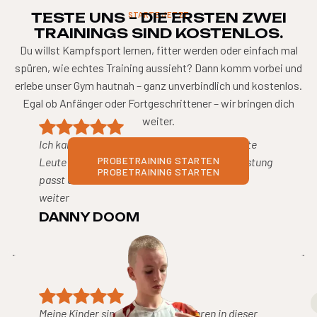
TESTE UNS – DIE ERSTEN ZWEI
STARTE JETZT
TRAININGS SIND KOSTENLOS.
Du willst Kampfsport lernen, fitter werden oder einfach mal
spüren, wie echtes Training aussieht? Dann komm vorbei und
erlebe unser Gym hautnah – ganz unverbindlich und kostenlos.
Egal ob Anfänger oder Fortgeschrittener – wir bringen dich
weiter.
Ich kann nur gutes über Lupus schreiben, nette
PROBETRAINING STARTEN
Leute super Trainer. Viele Angebote. Preisleistung
PROBETRAINING STARTEN
passt und man Lernt sehr viel. Weiter immer
weiter
DANNY DOOM
FITNES
Meine Kinder sind seit ein paar Jahren in dieser